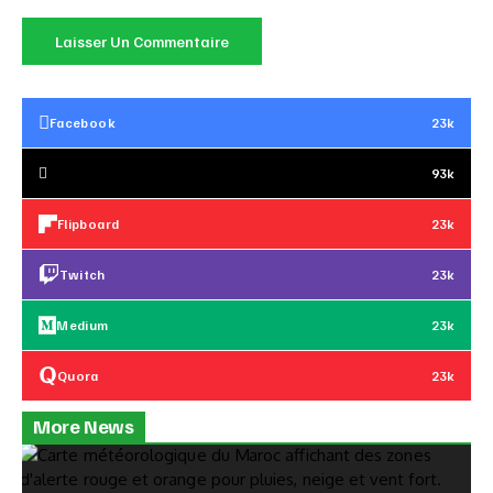
Facebook
23k
93k
Flipboard
23k
Twitch
23k
Medium
23k
Quora
23k
More News