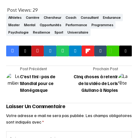
Post Views:
29
Athletes
Carrière
Chercheur
Coach
Consultant
Endurance
Master
Mental
Opportunités
Performance
Programmes
Psychologie
Resilience
Sport
Universitaire
Post Précédent
Prochain Post
C’est fini : pas de
Cinq choses à retenir
Mondial pour ce
de la vidéo de Loris
Monégasque
Giuliano à Naples
Laisser Un Commentaire
Votre adresse e-mail ne sera pas publiée.
Les champs obligatoires
sont indiqués avec
*